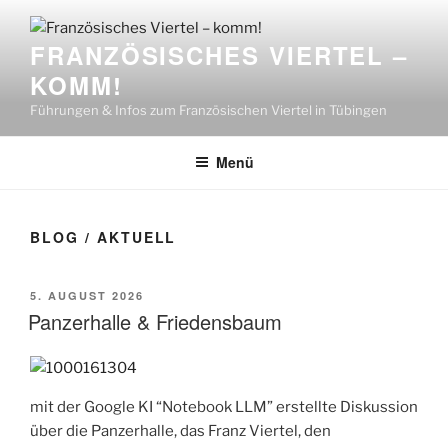
Zum
Inhalt
FRANZÖSISCHES VIERTEL –
springen
KOMM!
Führungen & Infos zum Französischen Viertel in Tübingen
Menü
BLOG / AKTUELL
VERÖFFENTLICHT
5. AUGUST 2026
AM
Panzerhalle & Friedensbaum
mit der Google KI “Notebook LLM” erstellte Diskussion
über die Panzerhalle, das Franz Viertel, den