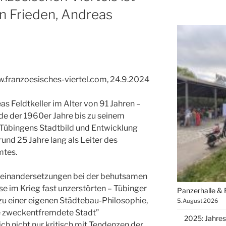
n Frieden, Andreas
w.franzoesisches-viertel.com, 24.9.2024
 Feldtkeller im Alter von 91 Jahren –
nde der 1960er Jahre bis zu seinem
 Tübingens Stadtbild und Entwicklung
und 25 Jahre lang als Leiter des
mtes.
seinandersetzungen bei der behutsamen
se im Krieg fast unzerstörten – Tübinger
Panzerhalle &
zu einer eigenen Städtebau-Philosophie,
5. August 2026
ie zweckentfremdete Stadt”
2025: Jahres
sich nicht nur kritisch mit Tendenzen der