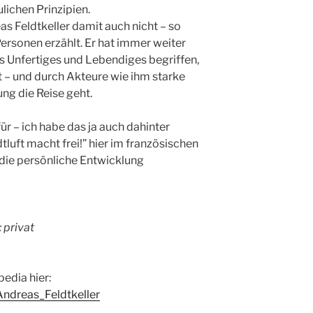
ichen Prinzipien.
s Feldtkeller damit auch nicht – so
rsonen erzählt. Er hat immer weiter
s Unfertiges und Lebendiges begriffen,
lt – und durch Akteure wie ihm starke
ung die Reise geht.
ür – ich habe das ja auch dahinter
luft macht frei!” hier im französischen
r die persönliche Entwicklung
 privat
edia hier:
Andreas_Feldtkeller