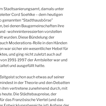
 im Stadtsanierungsamt, damals unter
leiter Cord Soehlke – dem heutigen
so genannten “Stadthausbörse”
en, bei denen Baugemeinschaften ihre
und -wohnninteressierten vorstellen
lt wurden. Diese Bündelung der
 auch Moderations-Rolle in den Händen
 war sicher ein wesentlicher Hebel für
tes, und ging nicht zuletzt auch auf
r von 1991-1997 der Amtsleiter war und
altet und ausgefüllt hatte.
eitgeist schon auch etwas auf seiner
Zumindest in der Theorie und den Debatten
on ihm vertretene zunehmend durch, mit
s heute. Die Städtebaupreise, der
ür das Französische Viertel (und das
des Entwicklungsbereichs ist) Anfang der