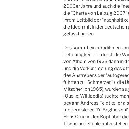
2000er Jahre und auch die “n
die “Charta von Leipzig 2007”
ihrem Leitbild der “nachhaltig
die Ideen mit in der deutsche
gefasst haben.
Das kommt einer radikalen Umke
Lebendigkeit, die durch die Wi
von Athen
” von 1933 dann in 
und die Verkümmerung des öff
des Anstrebens der “autogerec
führten zu “Schmerzen” (“die Un
Mitscherlich 1965), wurden aug
(Quelle: Wikipedia) suchte man
begann Andreas Feldtkeller als 
modernisieren. Zu Beginn schü
Hans Gmelin den Kopf über die
Tische und Stühle aufzustellen