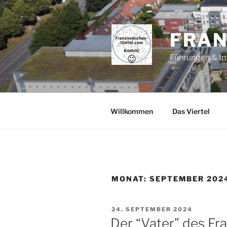
Zum
Inhalt
springen
FRAN
Führungen & In
Willkommen
Das Viertel
MONAT:
SEPTEMBER 202
VERÖFFENTLICHT
24. SEPTEMBER 2024
AM
Der “Vater” des Fra