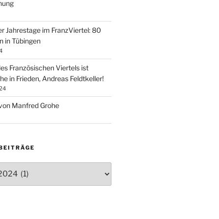
nung
er Jahrestage im FranzViertel: 80
n in Tübingen
4
es Französischen Viertels ist
e in Frieden, Andreas Feldtkeller!
24
r von Manfred Grohe
BEITRÄGE