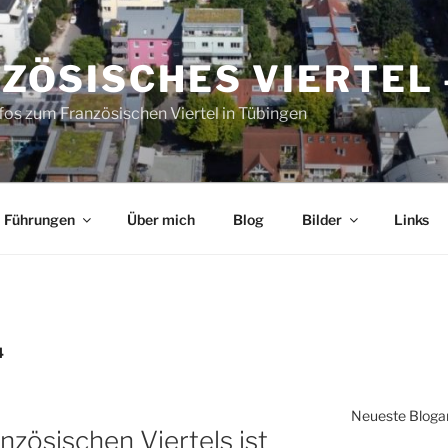
ZÖSISCHES VIERTEL 
fos zum Französischen Viertel in Tübingen
Führungen
Über mich
Blog
Bilder
Links
4
Neueste Blogar
nzösischen Viertels ist