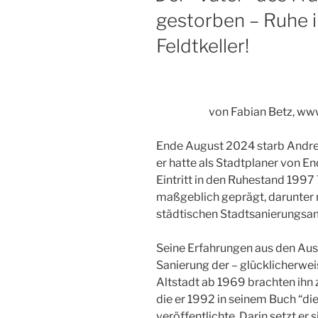
gestorben – Ruhe i
Feldtkeller!
von Fabian Betz, ww
Ende August 2024 starb Andreas
er hatte als Stadtplaner von E
Eintritt in den Ruhestand 1997
maßgeblich geprägt, darunter r
städtischen Stadtsanierungsa
Seine Erfahrungen aus den Au
Sanierung der – glücklicherwei
Altstadt ab 1969 brachten ihn 
die er 1992 in seinem Buch “d
veröffentlichte. Darin setzt er 