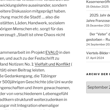
Kaserneneröff
wicklungslehre auseinander, sondern
19. Oktober 2025
 weitere Diskussion mitgeprägt haben.
2025: Jahr d
hung macht die Stadt! … also die
Jahre Franzose
stätten, Läden, Handwerk, sozialem
19. Dezember 202
örigen Menschen etc. sorgt für das
Der “Vater” d
erzeugt: „Stadt ist ohne Chaos nicht
gestorben – Ruh
24. September 20
Zusammenarbeit im Projekt
EVALO
in den
Viertels-Bilde
, und auch zu der Festschrift zu
17. April 2024
and Notizen: No. 1:
Vielfalt und Konflikt
(
ät) einen Beitrag leisten.
ARCHIV DER 
oße Gedankengang, die Tübinger
r 500jährigen Geschichte (die Uni wurde
Archiv
rungenschaften und ihrem gewachsenen,
der
er von verschiedenem Lebensgefühl
Beiträge
tadtkern strukturell weiterzudenken in
sogar mit Integration ehemaliger