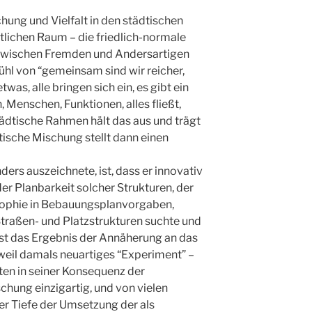
chung und Vielfalt in den städtischen
ntlichen Raum – die friedlich-normale
wischen Fremden und Andersartigen
fühl von “gemeinsam sind wir reicher,
was, alle bringen sich ein, es gibt ein
enschen, Funktionen, alles fließt,
städtische Rahmen hält das aus und trägt
tische Mischung stellt dann einen
ers auszeichnete, ist, dass er innovativ
er Planbarkeit solcher Strukturen, der
sophie in Bebauungsplanvorgaben,
Straßen- und Platzstrukturen suchte und
 ist das Ergebnis der Annäherung an das
 weil damals neuartiges “Experiment” –
ten in seiner Konsequenz der
chung einzigartig, und von vielen
er Tiefe der Umsetzung der als