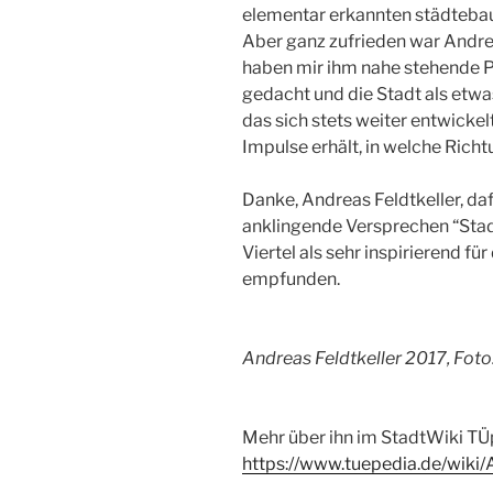
elementar erkannten städtebaul
Aber ganz zufrieden war Andrea
haben mir ihm nahe stehende Pe
gedacht und die Stadt als etwa
das sich stets weiter entwicke
Impulse erhält, in welche Richt
Danke, Andreas Feldtkeller, daf
anklingende Versprechen “Stadt
Viertel als sehr inspirierend fü
empfunden.
Andreas Feldtkeller 2017, Foto:
Mehr über ihn im StadtWiki TÜp
https://www.tuepedia.de/wiki/