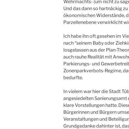
Wehrmachts- (um nicht zu sag
Und das dann so hartnäckig zu 
ökonomischen Widerstände, das
Parzellenebene verwirklicht wir
Ich habe ihn oft gesehen im Vie
nach “seinem Baby oder Ziehkin
losgelassen aus der Plan-Theor
auch rauhe Realität mit Anwoh
Parkierungs- und Gewerbetrei
Zonenparkverbots-Regime, das 
bedurfte.
In vielem war hier die Stadt Tü
angesiedelten Sanierungsamt de
klare Vorstellungen hatte. Di
Bürgerinnen und Bürgern umset
Veranstaltungen und Beteilig
Grundgedanke dahinter ist, dass