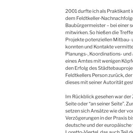
2001 durfte ich als Praktikant
dem Feldtkeller-Nachnachfolge
Baubürgermeister – bei einer 
mitwirken. So hießen die Treff
Projekte potenziellen Mitbau- 
konnten und Kontakte vermitte
Planungs-, Koordinations- und
eines Amtes mit wenigen Köpfen
den Erfolg des Städtebauprojek
Feldtkellers Person zurück, de
dieses mit seiner Autorität gest
Im Rückblick gesehen war der Z
Seite oder “an seiner Seite”. 
setzen sich Ansätze wie der v
Verzögerungen in der Praxis bi
deutsche und der europäische f
Loretto-Viertel, das auch Teil 