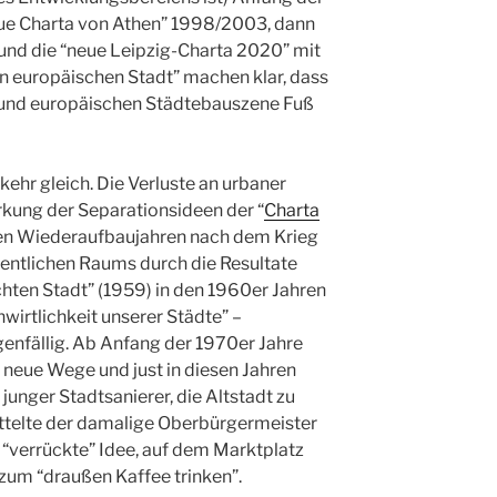
eue Charta von Athen” 1998/2003, dann
 und die “neue Leipzig-Charta 2020” mit
en europäischen Stadt” machen klar, dass
n und europäischen Städtebauszene Fuß
hr gleich. Die Verluste an urbaner
rkung der Separationsideen der “
Charta
den Wiederaufbaujahren nach dem Krieg
entlichen Raums durch die Resultate
hten Stadt” (1959) in den 1960er Jahren
wirtlichkeit unserer Städte” –
enfällig. Ab Anfang der 1970er Jahre
 neue Wege und just in diesen Jahren
junger Stadtsanierer, die Altstadt zu
ttelte der damalige Oberbürgermeister
 “verrückte” Idee, auf dem Marktplatz
 zum “draußen Kaffee trinken”.