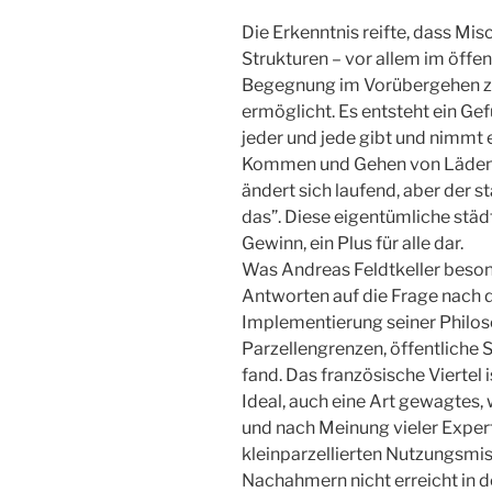
Die Erkenntnis reifte, dass Mis
Strukturen – vor allem im öffe
Begegnung im Vorübergehen z
ermöglicht. Es entsteht ein Ge
jeder und jede gibt und nimmt et
Kommen und Gehen von Läden, M
ändert sich laufend, aber der 
das”. Diese eigentümliche städ
Gewinn, ein Plus für alle dar.
Was Andreas Feldtkeller besond
Antworten auf die Frage nach d
Implementierung seiner Philo
Parzellengrenzen, öffentliche 
fand. Das französische Viertel
Ideal, auch eine Art gewagtes,
und nach Meinung vieler Exper
kleinparzellierten Nutzungsmis
Nachahmern nicht erreicht in d