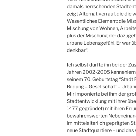
damals herrschenden Stadtent
zeigt Alternativen auf, die die
Wesentliches Element: die Misc
Mischung von Wohnen, Arbeits
plus der Mischung der dazugeh
urbane Lebensgefühl. Er war üb
denkbar“.
Ich selbst durfte ihn bei der 
Jahren 2002-2005 kennenlernen
seinem 70. Geburtstag “Stadt R
Bildung – Gesellschaft – Urbanit
Mir imponierte bei ihm der gr
Stadtentwicklung mit ihrer übe
1477 gegründet) mit ihren Er
bewahrenswerten Nebeneinand
im mittelalterlich geprägten S
neue Stadtquartiere – und das 