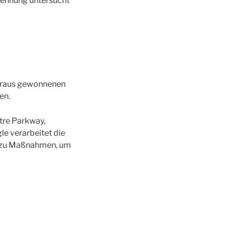
ennung untersucht
daraus gewonnenen
en.
re Parkway,
le verarbeitet die
ch zu Maßnahmen, um