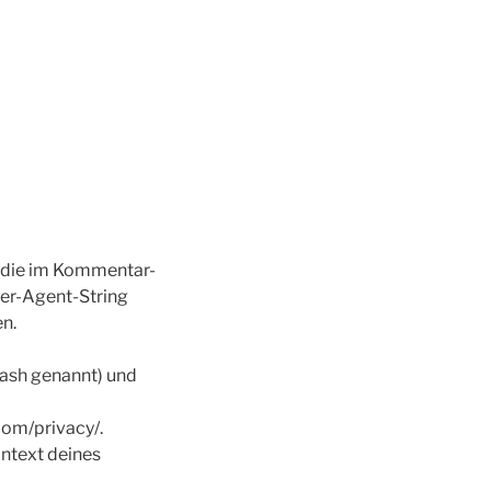
 die im Kommentar-
er-Agent-String
en.
Hash genannt) und
com/privacy/.
ontext deines