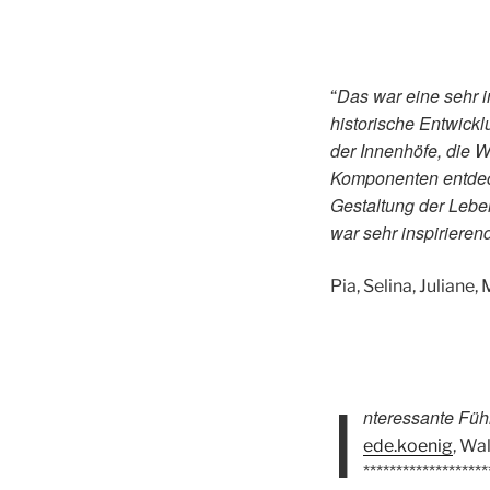
Das war eine sehr i
“
historische Entwick
der Innenhöfe, die W
Komponenten entdec
Gestaltung der Leben
war sehr inspirierend
Pia, Selina, Julian
I
nteressante Füh
ede.koenig
, Wa
*******************