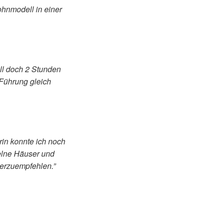
hnmodell in einer
ell doch 2 Stunden
 Führung gleich
rin konnte ich noch
zelne Häuser und
terzuempfehlen.”