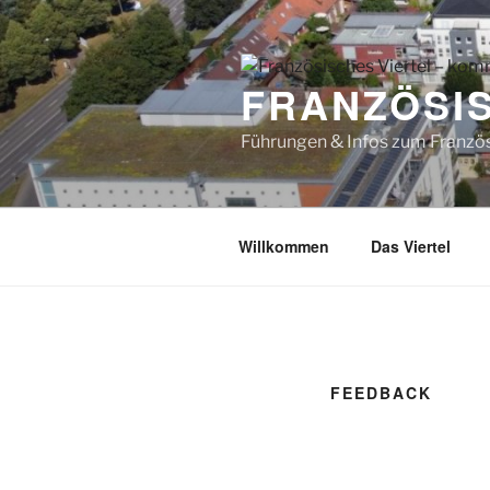
Zum
Inhalt
springen
FRANZÖSIS
Führungen & Infos zum Französ
Willkommen
Das Viertel
FEEDBACK