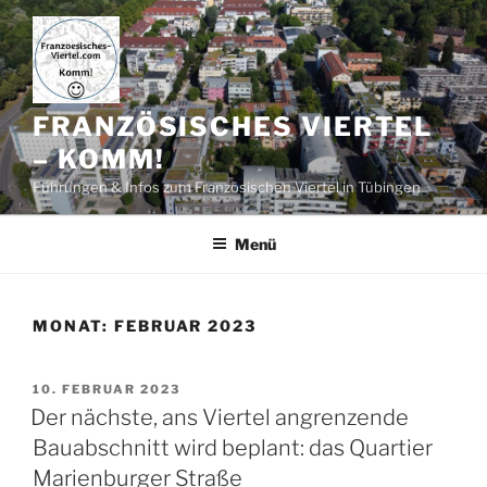
Zum
Inhalt
springen
FRANZÖSISCHES VIERTEL
– KOMM!
Führungen & Infos zum Französischen Viertel in Tübingen
Menü
MONAT:
FEBRUAR 2023
VERÖFFENTLICHT
10. FEBRUAR 2023
AM
Der nächste, ans Viertel angrenzende
Bauabschnitt wird beplant: das Quartier
Marienburger Straße