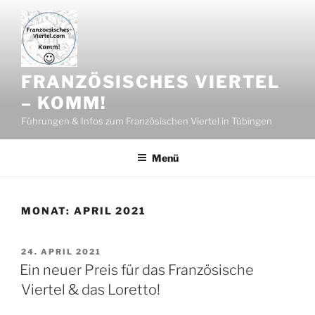
Zum
Inhalt
springen
FRANZÖSISCHES VIERTEL
– KOMM!
Führungen & Infos zum Französischen Viertel in Tübingen
Menü
MONAT:
APRIL 2021
VERÖFFENTLICHT
24. APRIL 2021
AM
Ein neuer Preis für das Französische
Viertel & das Loretto!