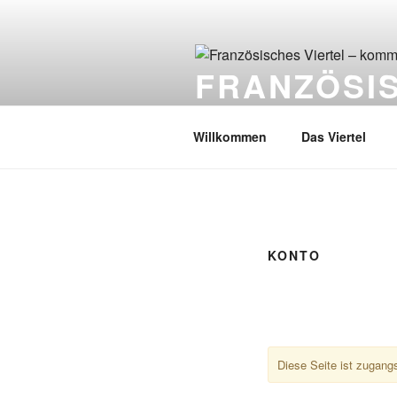
Zum
Inhalt
springen
FRANZÖSIS
Führungen & Infos zum Französi
Willkommen
Das Viertel
KONTO
Diese Seite ist zugang